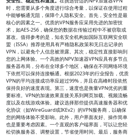
安全性、稳定性和速度。
在挑选合适的NPV加速器VPN
时，您需要从多个角度进行综合考量，以保证在使用过程
中能够畅通无阻，保障个人隐私安全。首先，安全性是最
核心的因素之一。优质的VPN服务应采用先进的加密技
术，如AES-256，确保您的数据在传输过程中不被窃取或
篡改。值得参考的是，知名安全机构如国际互联网安全联
盟（ISSA）推荐使用具有严格隐私政策和无日志记录的
VPN，以避免个人信息被泄露。其次，稳定性直接影响到
您的上网体验。一个高效的NPV加速器VPN应具有多节点
服务器布局，分布在全球多个地区，确保在不同网络环境
下依然可以保持连接畅通。根据2023年的行业报告，优质
VPN的平均连接成功率应超过99%，并且在高峰时段依然
保持良好的速度表现。第三，速度也是衡量VPN优劣的重
要标准。VPN的加速效果直接关系到网页加载、视频流畅
度以及在线游戏体验。建议选择那些提供高速服务器和优
化协议（如WireGuard或IKEv2）的VPN服务商，以确保
您的网络体验不受影响。此外，用户界面友好、操作简单
也是重要考虑因素。一个直观的客户端界面，可以让您轻
松切换服务器、调整设置，节省使用时间。最后，服务商